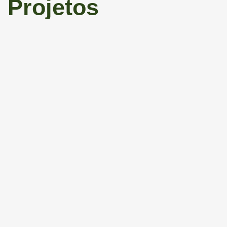
Projetos
Agroverde
Realizado pela Rioterra em parceria com
a Reforest’Action, empresa francesa que desenvolve
recuperação florestal em 39 países, o ReforesTerra visa
reconhecer os benefícios que o produtor ru...
Saiba mais