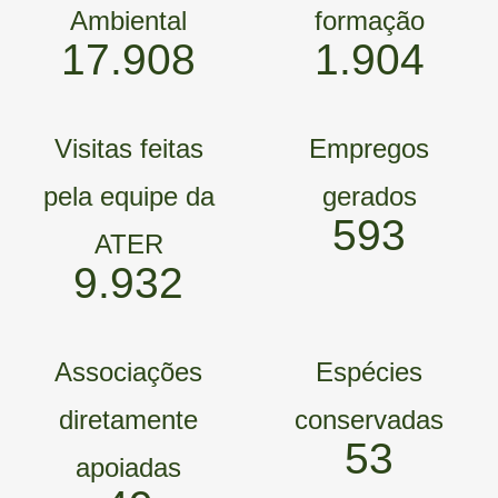
Ambiental
formação
26.726
2.841
Visitas feitas
Empregos
pela equipe da
gerados
902
ATER
15.308
Associações
Espécies
diretamente
conservadas
83
apoiadas