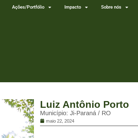
Ações/Portfólio
Impacto
Sobre nós
Luiz Antônio Porto
Município: Ji-Paraná / RO
maio 22, 2024