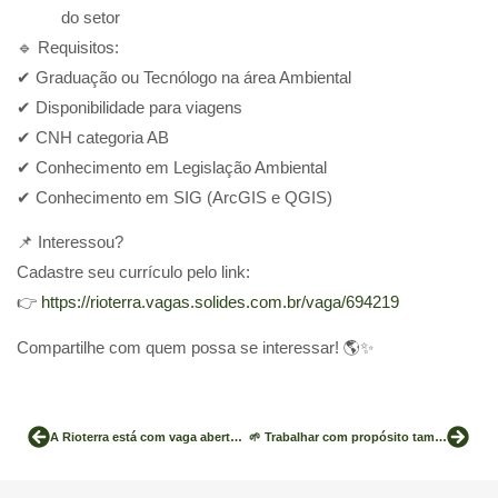
do setor
🔹 Requisitos:
✔ Graduação ou Tecnólogo na área Ambiental
✔ Disponibilidade para viagens
✔ CNH categoria AB
✔ Conhecimento em Legislação Ambiental
✔ Conhecimento em SIG (ArcGIS e QGIS)
📌 Interessou?
Cadastre seu currículo pelo link:
👉
https://rioterra.vagas.solides.com.br/vaga/694219
Compartilhe com quem possa se interessar! 🌎✨
A Rioterra está com vaga aberta para Extensionista Rural
🌱 Trabalhar com propósito também é saber gerir com responsabilidade.