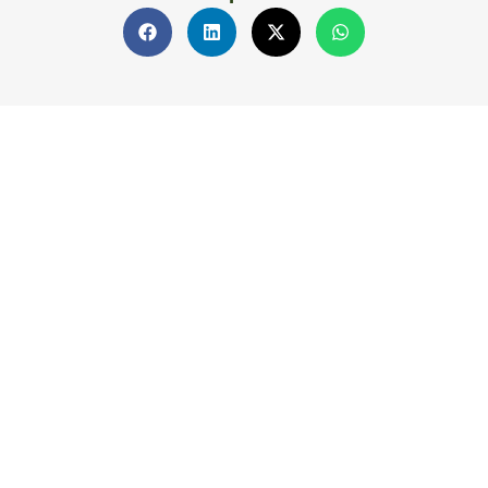
Rua Padre Chiquinho,
1651, B. São João Bosco
Porto Velho – Rondônia – Brasil
CEP: 76803-786
rioterra@rioterra.org.br
Ouvidoria