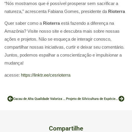
“Nós mostramos que é possível prosperar sem sacrificar a
natureza,” acrescenta Fabiana Gomes, presidente da
Rioterra
Quer saber como a
Rioterra
está fazendo a diferença na
Amazônia? Visite nosso site e descubra mais sobre nossas
ações e projetos. Não se esqueça de interagir conosco,
compartilhar nossas iniciativas, curtir e deixar seu comentário.
Juntos, podemos espalhar a conscientização e impulsionar a
mudança!
acesse:
https://linktr.ee/cesrioterra
Cacau de Alta Qualidade Valoriza Produtores e Conserva a Amazônia
Projeto de Silvicultura de Espécies Nativas Impulsiona Conservação e Economia Florestal no Brasil
Compartilhe